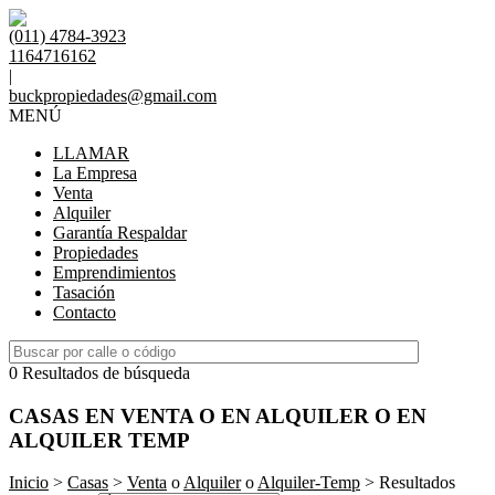
(011) 4784-3923
1164716162
|
buckpropiedades@gmail.com
MENÚ
LLAMAR
La Empresa
Venta
Alquiler
Garantía Respaldar
Propiedades
Emprendimientos
Tasación
Contacto
0 Resultados de búsqueda
CASAS EN VENTA O EN ALQUILER O EN
ALQUILER TEMP
Inicio
>
Casas
>
Venta
o
Alquiler
o
Alquiler-Temp
> Resultados